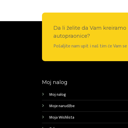
Da li želite da Vam kreiram
autopraonice?
Pošaljite nam upit i naš tim će Vam s
Moj nalog
Moj nalog
Moje narudžbe
Moja Wishlista