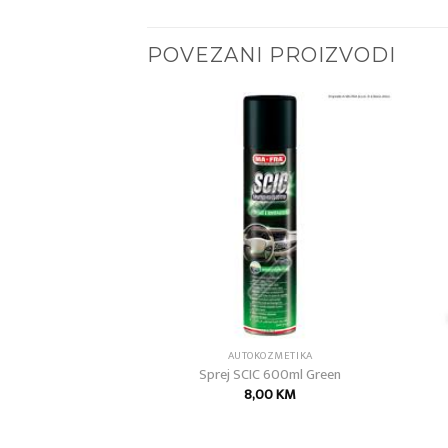
POVEZANI PROIZVODI
Add to
Add to
wishlist
wishlist
AFRA
AUTOKOZMETIKA
nike Faspoiler
Sprej SCIC 600ml Green
00
KM
8,00
KM