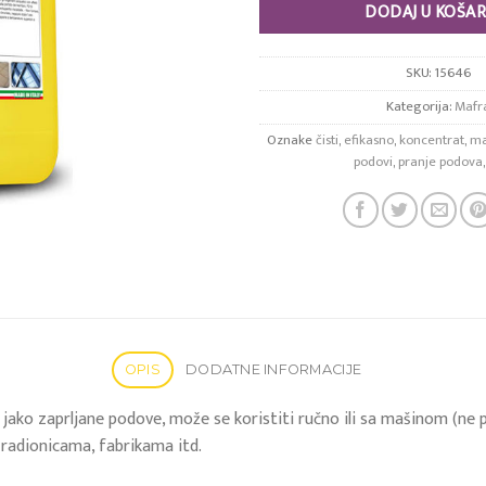
DODAJ U KOŠAR
SKU:
15646
Kategorija:
Mafr
Oznake
čisti
,
efikasno
,
koncentrat
,
ma
podovi
,
pranje podova
OPIS
DODATNE INFORMACIJE
 jako zaprljane podove, može se koristiti ručno ili sa mašinom (ne p
 radionicama, fabrikama itd.