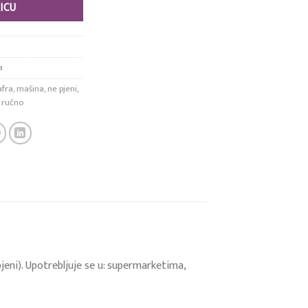
ICU
a
fra
,
mašina
,
ne pjeni
,
,
ručno
jeni). Upotrebljuje se u: supermarketima,