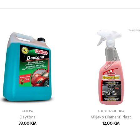
Add to
Add
wishlist
wish
MAFRA
AUTOKOZMETIKA
Daytona
Mlijeko Diamant Plast
33,00
KM
12,00
KM