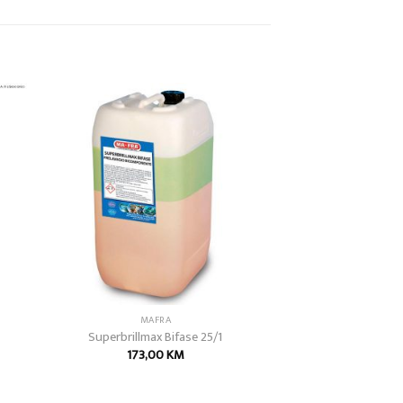
 to
Add to
list
wishlist
MAFRA
Superbrillmax Bifase 25/1
173,00
KM