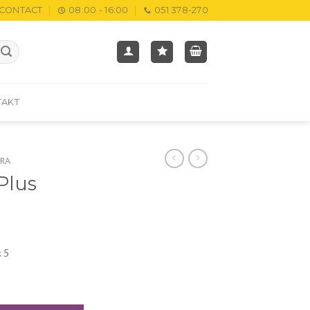
CONTACT
08:00 - 16:00
051 378-270
TAKT
RA
Plus
:
5