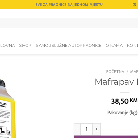
SVE ZA PRAONICE NA JEDNOM MJESTU
SLOVNA
SHOP
SAMOUSLUŽNE AUTOPRAONICE
O NAMA
KON
POČETNA
/
MAF
Mafrapav 
Add to
wishlist
38,50
KM
Pakovanje (kg)
Mafrapav Plus količina