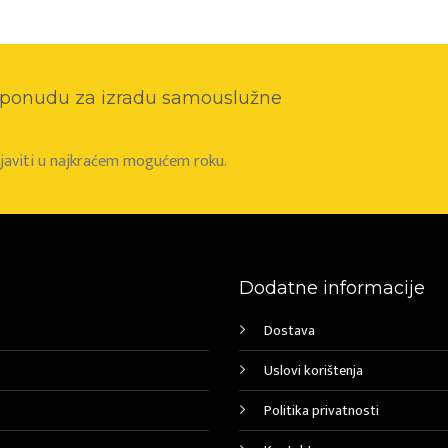
o ponudu za izradu samouslužne
e javiti u najkraćem mogućem roku.
Dodatne informacije
Dostava
Uslovi korištenja
Politika privatnosti