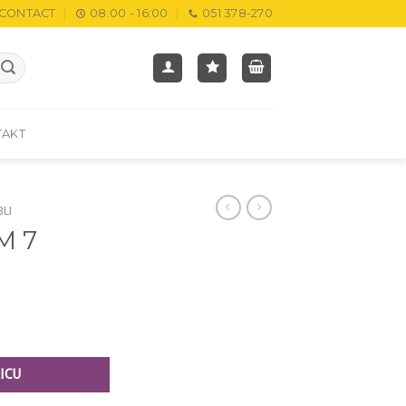
CONTACT
08:00 - 16:00
051 378-270
TAKT
BLI
M 7
ICU