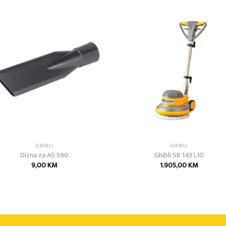
Add to
Add
wishlist
wish
GHIBLI
GHIBLI
Dizna za AS 590
Ghibli SB 143 L10
9,00
KM
1.905,00
KM