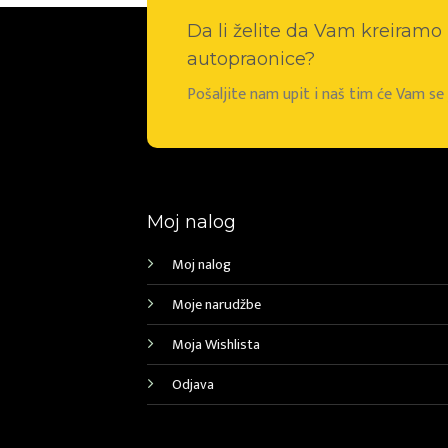
Da li želite da Vam kreiram
autopraonice?
Pošaljite nam upit i naš tim će Vam s
Moj nalog
Moj nalog
Moje narudžbe
Moja Wishlista
Odjava