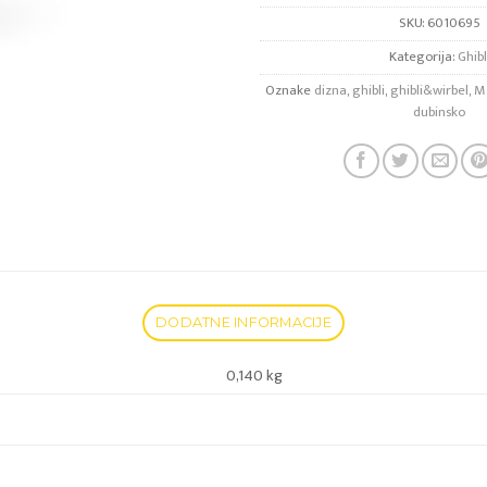
SKU:
6010695
Kategorija:
Ghibl
Oznake
dizna
,
ghibli
,
ghibli&wirbel
,
M
dubinsko
DODATNE INFORMACIJE
0,140 kg