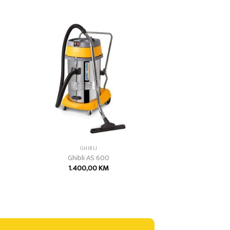
 to
Add to
list
wishlist
GHIBLI
Ghibli AS 600
1.400,00
KM