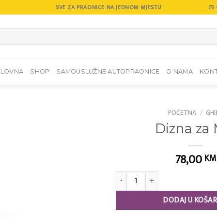
SVE ZA PRAONICE NA JEDNOM MJESTU
SLOVNA
SHOP
SAMOUSLUŽNE AUTOPRAONICE
O NAMA
KON
POČETNA
/
GHI
Dizna za 
Add to
wishlist
78,00
KM
Dizna za M 7 količina
DODAJ U KOŠAR