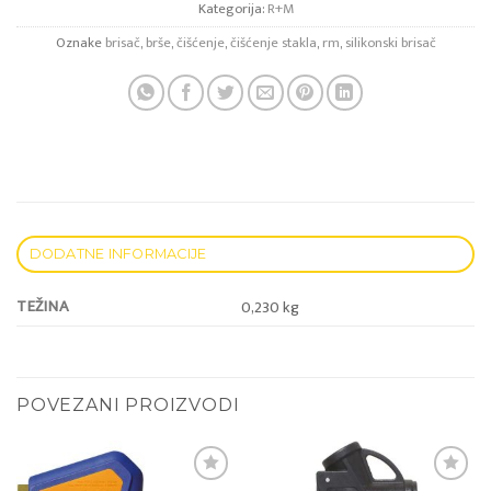
Kategorija:
R+M
Oznake
brisač
,
brše
,
čišćenje
,
čišćenje stakla
,
rm
,
silikonski brisač
DODATNE INFORMACIJE
TEŽINA
0,230 kg
POVEZANI PROIZVODI