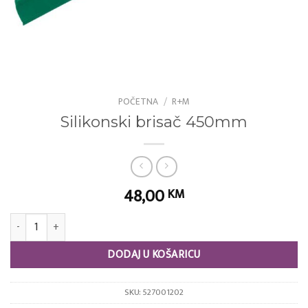
POČETNA
/
R+M
Silikonski brisač 450mm
48,00
KM
Silikonski brisač 450mm količina
DODAJ U KOŠARICU
SKU:
527001202