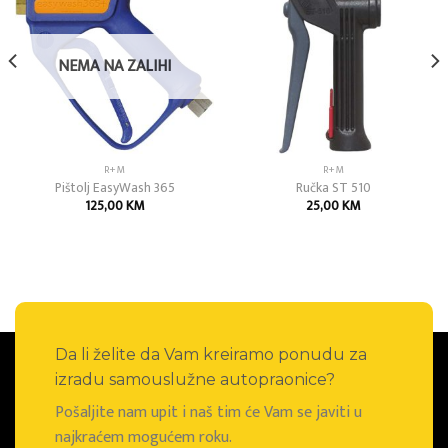
Add to
Add to
wishlist
wishlist
NEMA NA ZALIHI
R+M
R+M
Pištolj EasyWash 365
Ručka ST 510
125,00
KM
25,00
KM
Da li želite da Vam kreiramo ponudu za
izradu samouslužne autopraonice?
Pošaljite nam upit i naš tim će Vam se javiti u
najkraćem mogućem roku.