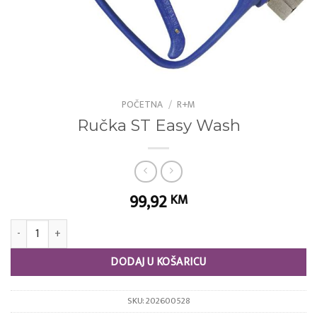
POČETNA
/
R+M
Ručka ST Easy Wash
99,92
KM
Ručka ST Easy Wash količina
DODAJ U KOŠARICU
SKU:
202600528