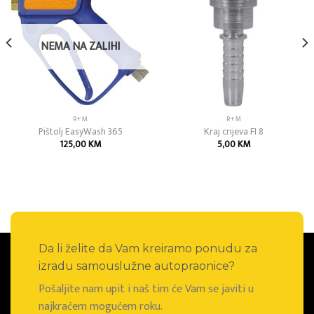
Add to
Add to
wishlist
wishlist
NEMA NA ZALIHI
R+M
R+M
Pištolj EasyWash 365
Kraj crijeva FI 8
125,00
KM
5,00
KM
Da li želite da Vam kreiramo ponudu za
izradu samouslužne autopraonice?
Pošaljite nam upit i naš tim će Vam se javiti u
najkraćem mogućem roku.