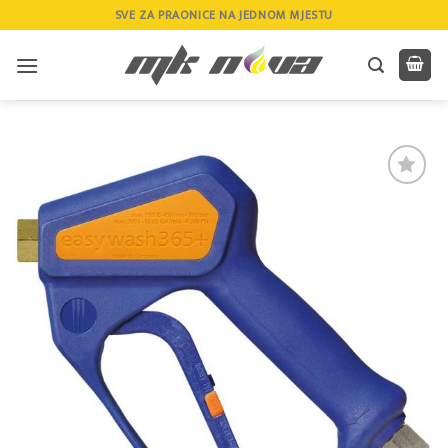
Skip
SVE ZA PRAONICE NA JEDNOM MJESTU
to
content
Add to
wishlist