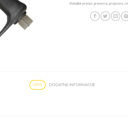
Oznake
pranje
,
praonica
,
propusna
,
r
OPIS
DODATNE INFORMACIJE