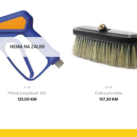
Add to
Add
wishlist
wish
NEMA NA ZALIHI
R+M
R+M
Pištolj EasyWash 365
Četka prirodna
125,00
KM
137,30
KM