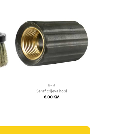
 to
Add to
list
wishlist
R+M
Šaraf crijeva hobi
6,00
KM