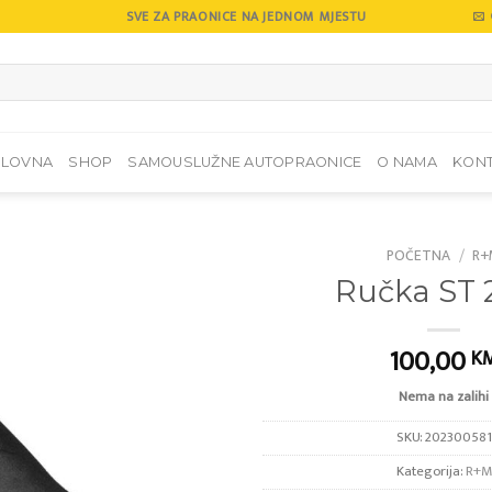
SVE ZA PRAONICE NA JEDNOM MJESTU
SLOVNA
SHOP
SAMOUSLUŽNE AUTOPRAONICE
O NAMA
KON
POČETNA
/
R+
Ručka ST 
Add to
wishlist
100,00
K
Nema na zalihi
SKU:
202300581
Kategorija:
R+M