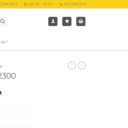
CONTACT
08:00 - 16:00
051 378-270
TAKT
M
2300
M