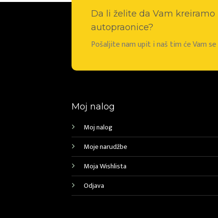
Da li želite da Vam kreiram
autopraonice?
Pošaljite nam upit i naš tim će Vam s
Moj nalog
Moj nalog
Moje narudžbe
Moja Wishlista
Odjava