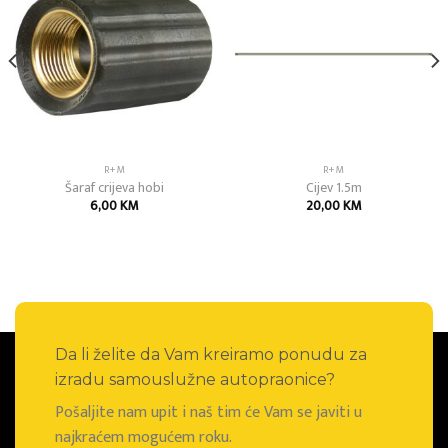
Add to
Add to
wishlist
wishlist
R+M
R+M
Šaraf crijeva hobi
Cijev 1.5m
6,00
KM
20,00
KM
Da li želite da Vam kreiramo ponudu za
izradu samouslužne autopraonice?
Pošaljite nam upit i naš tim će Vam se javiti u
najkraćem mogućem roku.