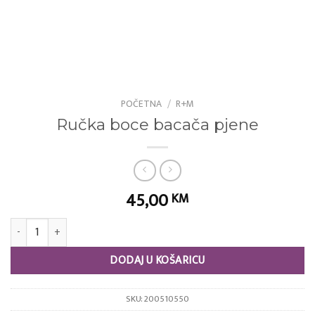
POČETNA
/
R+M
Ručka boce bacača pjene
45,00
KM
Ručka boce bacača pjene količina
DODAJ U KOŠARICU
SKU:
200510550