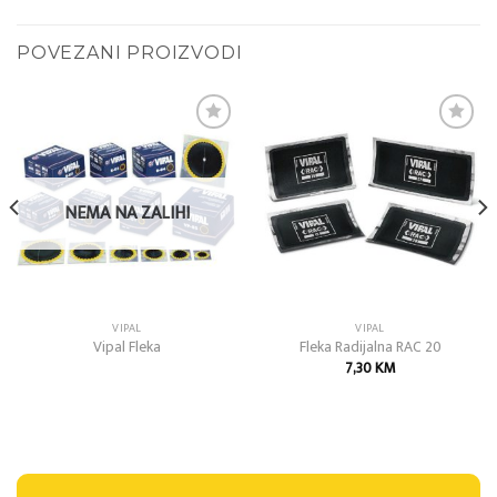
POVEZANI PROIZVODI
Add to
Add to
wishlist
wishlist
NEMA NA ZALIHI
VIPAL
VIPAL
Vipal Fleka
Fleka Radijalna RAC 20
7,30
KM