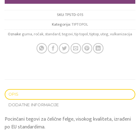
SKU:
TPSTD-015
Kategorija:
TIPTOPOL
Oznake
guma
,
ročak
,
standard
,
tegovi
,
tip topol
,
tiptop
,
uteg
,
vulkanizacija
OPIS
DODATNE INFORMACIJE
Pocinčani tegovi za čelične felge, visokog kvaliteta, izrađeni
po EU standardima.