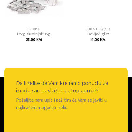
TIPTOPOL
UNCATEGORIZED
Uteg aluminijski 15g
Odvijač iglica
23,00
KM
4,00
KM
Da li želite da Vam kreiramo ponudu za
izradu samouslužne autopraonice?
Pošaljite nam upit i naš tim će Vam se javiti u
najkraćem mogućem roku.