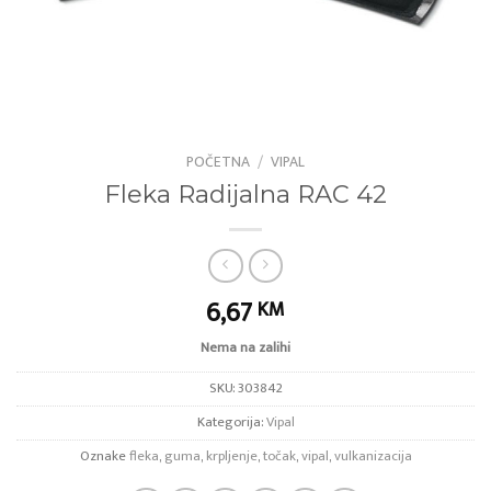
POČETNA
/
VIPAL
Fleka Radijalna RAC 42
6,67
KM
Nema na zalihi
SKU:
303842
Kategorija:
Vipal
Oznake
fleka
,
guma
,
krpljenje
,
točak
,
vipal
,
vulkanizacija