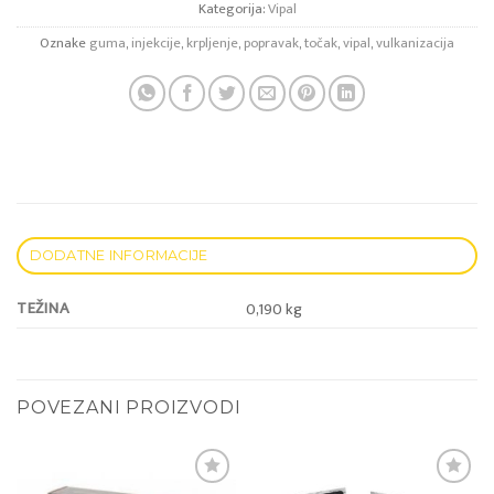
Kategorija:
Vipal
Oznake
guma
,
injekcije
,
krpljenje
,
popravak
,
točak
,
vipal
,
vulkanizacija
DODATNE INFORMACIJE
TEŽINA
0,190 kg
POVEZANI PROIZVODI