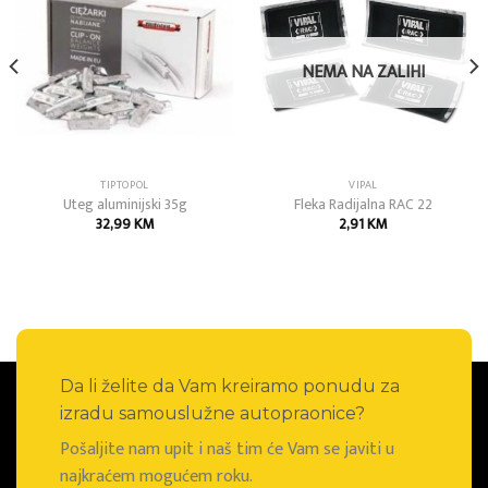
Add to
Add to
wishlist
wishlist
NEMA NA ZALIHI
TIPTOPOL
VIPAL
Uteg aluminijski 35g
Fleka Radijalna RAC 22
32,99
KM
2,91
KM
Da li želite da Vam kreiramo ponudu za
izradu samouslužne autopraonice?
Pošaljite nam upit i naš tim će Vam se javiti u
najkraćem mogućem roku.