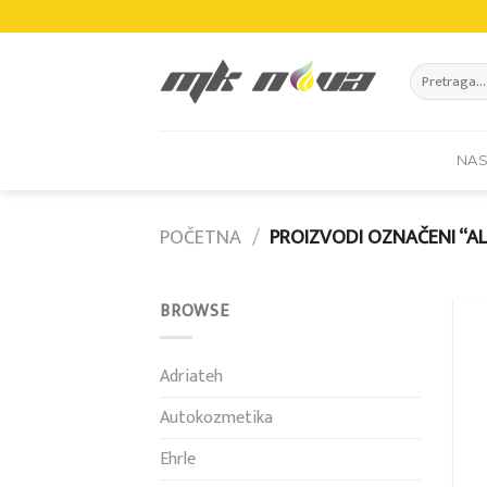
Skip
to
content
Pretraži:
NA
POČETNA
/
PROIZVODI OZNAČENI “A
BROWSE
Adriateh
Autokozmetika
Ehrle