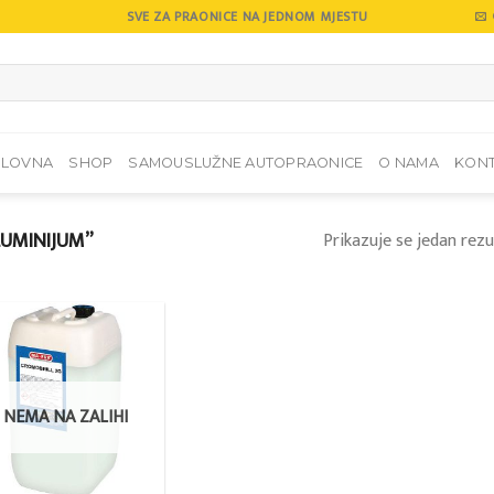
SVE ZA PRAONICE NA JEDNOM MJESTU
SLOVNA
SHOP
SAMOUSLUŽNE AUTOPRAONICE
O NAMA
KON
LUMINIJUM”
Prikazuje se jedan rezu
Add to
wishlist
NEMA NA ZALIHI