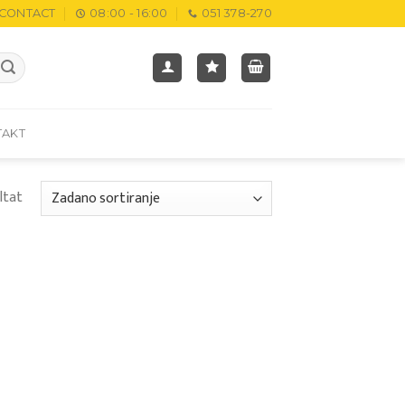
CONTACT
08:00 - 16:00
051 378-270
TAKT
ltat