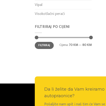
Vipal
Visokotlačni perači
FILTRIRAJ PO CIJENI
Min
Maks
Cijena:
70 KM
—
80 KM
FILTRIRAJ
cijena
cijena
Da li želite da Vam kreiram
autopraonice?
Pošaljite nam upit i naš tim će Vam s