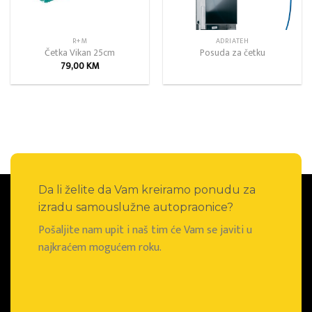
R+M
ADRIATEH
Četka Vikan 25cm
Posuda za četku
79,00
KM
Da li želite da Vam kreiramo ponudu za
izradu samouslužne autopraonice?
Pošaljite nam upit i naš tim će Vam se javiti u
najkraćem mogućem roku.