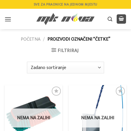
Skip
SVE ZA PRAONICE NA JEDNOM MJESTU
to
content
POČETNA
/
PROIZVODI OZNAČENI “ČETKE”
FILTRIRAJ
Add to
Add to
wishlist
wishlist
NEMA NA ZALIHI
NEMA NA ZALIHI