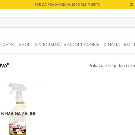
SVE ZA PRAONICE NA JEDNOM MJESTU
SLOVNA
SHOP
SAMOUSLUŽNE AUTOPRAONICE
O NAMA
KON
UVA”
Prikazuje se jedan rezu
Add to
wishlist
NEMA NA ZALIHI