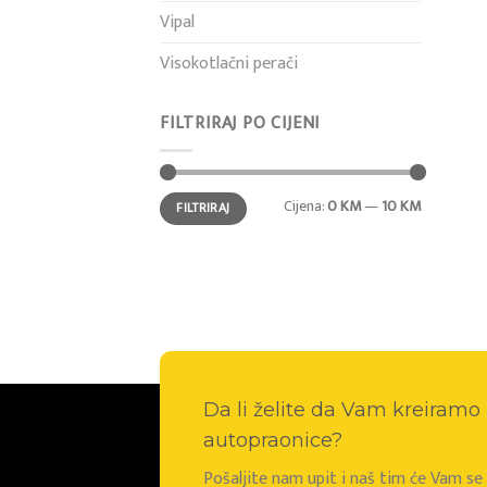
Vipal
Visokotlačni perači
FILTRIRAJ PO CIJENI
Min
Maks
Cijena:
0 KM
—
10 KM
FILTRIRAJ
cijena
cijena
Da li želite da Vam kreiram
autopraonice?
Pošaljite nam upit i naš tim će Vam s