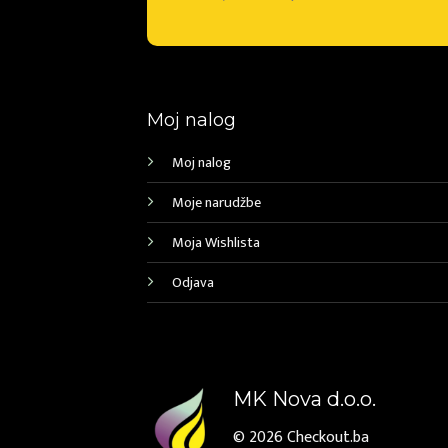
Moj nalog
Moj nalog
Moje narudžbe
Moja Wishlista
Odjava
MK Nova d.o.o.
© 2026
Checkout.ba