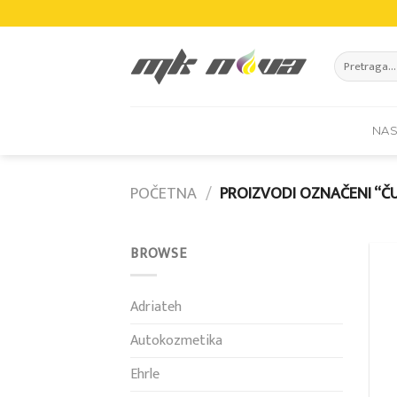
Skip
to
content
Pretraži:
NA
POČETNA
/
PROIZVODI OZNAČENI “Č
BROWSE
Adriateh
Autokozmetika
Ehrle