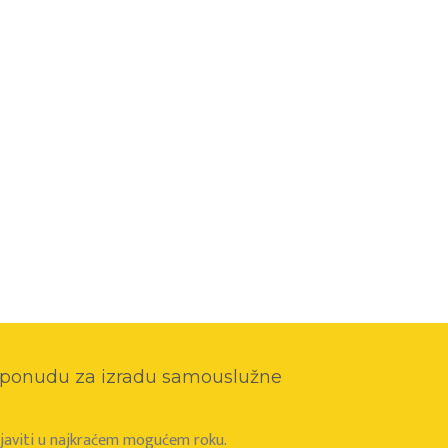
o ponudu za izradu samouslužne
e javiti u najkraćem mogućem roku.