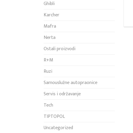
Ghibli
Karcher
Mafra
Nerta
Ostali proizvodi
R+M
Ruzi
Samouslužne autopraonice
Servis i održavanje
Tech
TIPTOPOL
Uncategorized