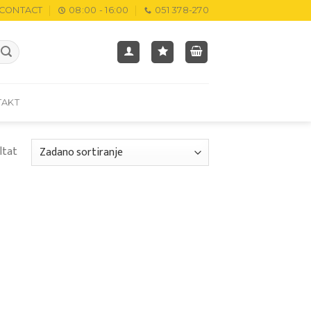
CONTACT
08:00 - 16:00
051 378-270
TAKT
ltat