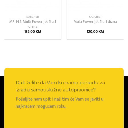
KARCHER
KARCHER
MP 145, Multi Power Jet 5 u 1
Multi Power Jet 5 u 1 dizna
dizna
135,00
KM
120,00
KM
Da li želite da Vam kreiramo ponudu za
izradu samouslužne autopraonice?
Pošaljite nam upit i naš tim će Vam se javiti u
najkraćem mogućem roku.