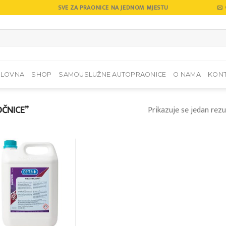
SVE ZA PRAONICE NA JEDNOM MJESTU
SLOVNA
SHOP
SAMOUSLUŽNE AUTOPRAONICE
O NAMA
KON
OČNICE”
Prikazuje se jedan rezu
Add to
wishlist