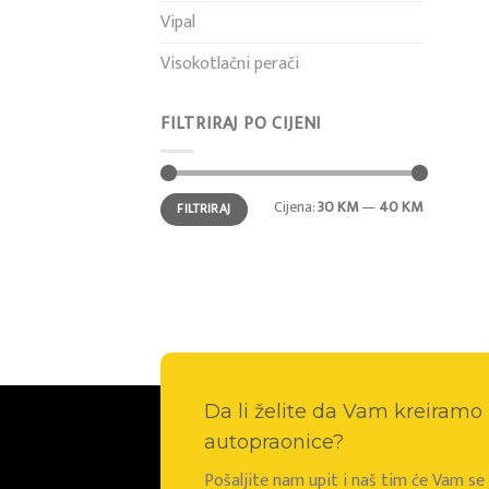
Vipal
Visokotlačni perači
FILTRIRAJ PO CIJENI
Min
Maks
Cijena:
30 KM
—
40 KM
FILTRIRAJ
cijena
cijena
Da li želite da Vam kreiram
autopraonice?
Pošaljite nam upit i naš tim će Vam s