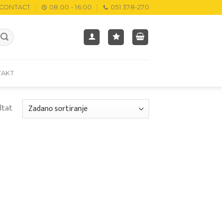
CONTACT
08:00 - 16:00
051 378-270
TAKT
ltat