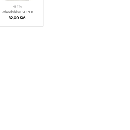
NERTA
Wheelshine SUPER
32,00
KM