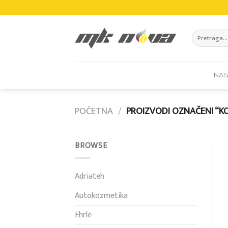
Skip
to
content
Pretraži:
NA
POČETNA
/
PROIZVODI OZNAČENI “K
BROWSE
Adriateh
Autokozmetika
Ehrle