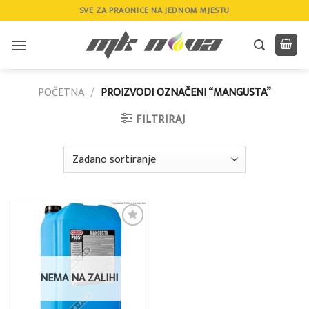
Skip
SVE ZA PRAONICE NA JEDNOM MJESTU
to
content
POČETNA
/
PROIZVODI OZNAČENI “MANGUSTA”
FILTRIRAJ
Add to
wishlist
NEMA NA ZALIHI