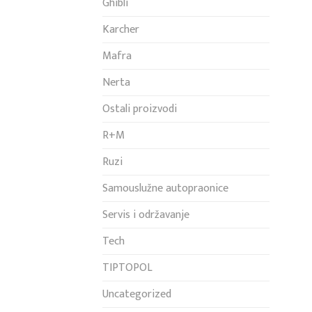
Ghibli
Karcher
Mafra
Nerta
Ostali proizvodi
R+M
Ruzi
Samouslužne autopraonice
Servis i održavanje
Tech
TIPTOPOL
Uncategorized