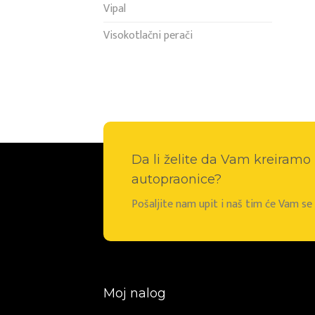
Vipal
Visokotlačni perači
Da li želite da Vam kreiram
autopraonice?
Pošaljite nam upit i naš tim će Vam s
Moj nalog