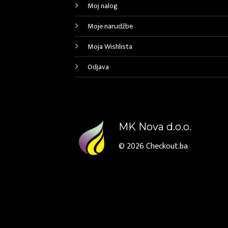
Moj nalog
Moje narudžbe
Moja Wishlista
Odjava
MK Nova d.o.o.
© 2026
Checkout.ba