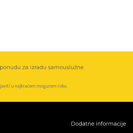
o ponudu za izradu samouslužne
e javiti u najkraćem mogućem roku.
Dodatne informacije