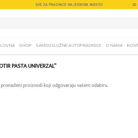
SVE ZA PRAONICE NA JEDNOM MJESTU
SLOVNA
SHOP
SAMOUSLUŽNE AUTOPRAONICE
O NAMA
KON
TIR PASTA UNIVERZAL”
 pronađeni proizvodi koji odgovaraju vašem odabiru.