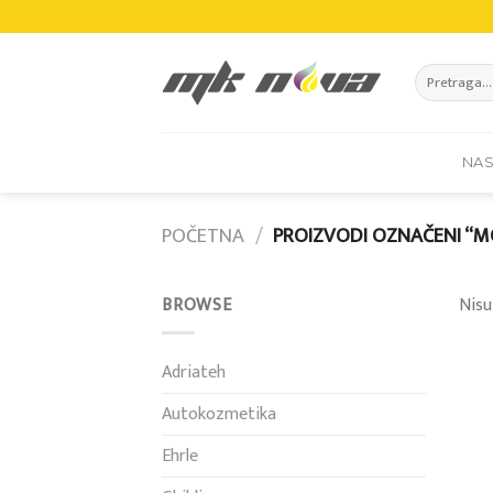
Skip
to
content
Pretraži:
NA
POČETNA
/
PROIZVODI OZNAČENI “MO
BROWSE
Nisu
Adriateh
Autokozmetika
Ehrle