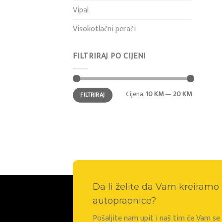
Vipal
Visokotlačni perači
FILTRIRAJ PO CIJENI
Min
Maks
Cijena:
10 KM
—
20 KM
FILTRIRAJ
cijena
cijena
Da li želite da Vam kreiram
autopraonice?
Pošaljite nam upit i naš tim će Vam s