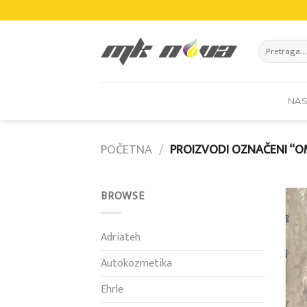
Skip
to
content
Pretraži:
NA
POČETNA
/
PROIZVODI OZNAČENI “O
BROWSE
Adriateh
Autokozmetika
Ehrle