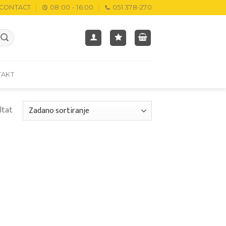
CONTACT
08:00 - 16:00
051 378-270
TAKT
ltat