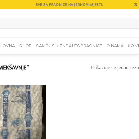
SVE ZA PRAONICE NA JEDNOM MJESTU
SLOVNA
SHOP
SAMOUSLUŽNE AUTOPRAONICE
O NAMA
KON
MEKŠAVNJE”
Prikazuje se jedan rezu
Add to
wishlist