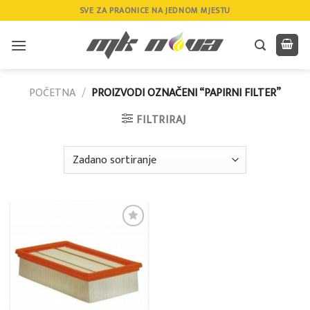
Skip
SVE ZA PRAONICE NA JEDNOM MJESTU
to
content
POČETNA
/
PROIZVODI OZNAČENI “PAPIRNI FILTER”
FILTRIRAJ
Add to
wishlist