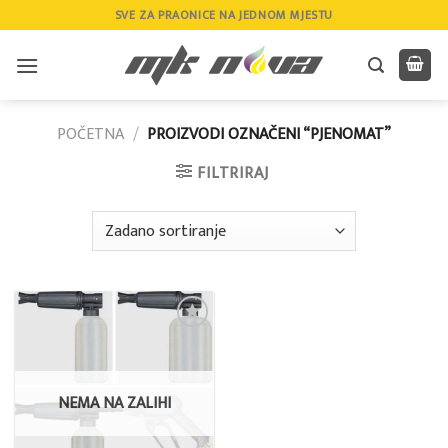
Skip
SVE ZA PRAONICE NA JEDNOM MJESTU
to
content
POČETNA
/
PROIZVODI OZNAČENI “PJENOMAT”
FILTRIRAJ
Add to
wishlist
NEMA NA ZALIHI