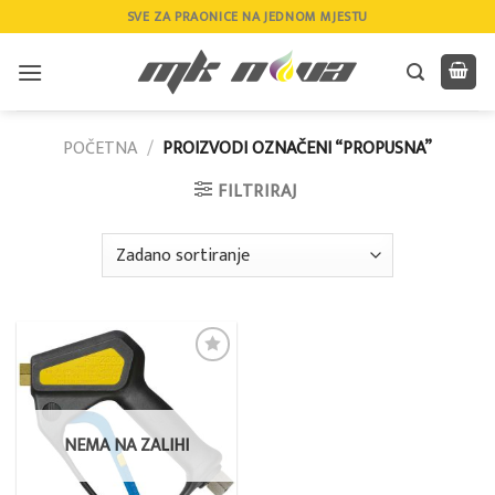
Skip
SVE ZA PRAONICE NA JEDNOM MJESTU
to
content
POČETNA
/
PROIZVODI OZNAČENI “PROPUSNA”
FILTRIRAJ
Add to
wishlist
NEMA NA ZALIHI