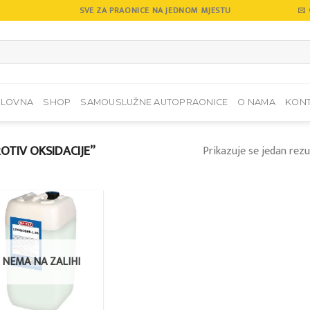
SVE ZA PRAONICE NA JEDNOM MJESTU
SLOVNA
SHOP
SAMOUSLUŽNE AUTOPRAONICE
O NAMA
KON
OTIV OKSIDACIJE”
Prikazuje se jedan rezu
Add to
wishlist
NEMA NA ZALIHI