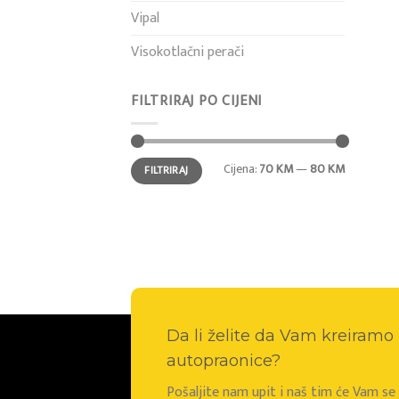
Vipal
Visokotlačni perači
FILTRIRAJ PO CIJENI
Min
Maks
Cijena:
70 KM
—
80 KM
FILTRIRAJ
cijena
cijena
Da li želite da Vam kreiram
autopraonice?
Pošaljite nam upit i naš tim će Vam s