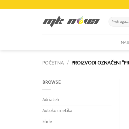
Skip
to
content
Pretraži:
NA
POČETNA
/
PROIZVODI OZNAČENI “PR
BROWSE
Adriateh
Autokozmetika
Ehrle