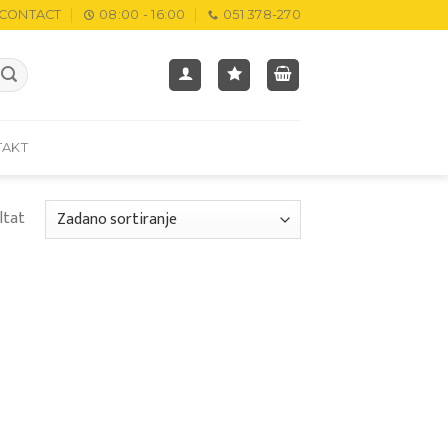
CONTACT
08:00 - 16:00
051 378-270
TAKT
ltat