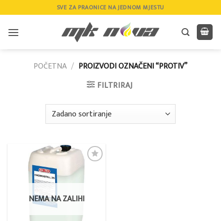
Skip
SVE ZA PRAONICE NA JEDNOM MJESTU
to
content
POČETNA
/
PROIZVODI OZNAČENI “PROTIV”
FILTRIRAJ
Add to
wishlist
NEMA NA ZALIHI