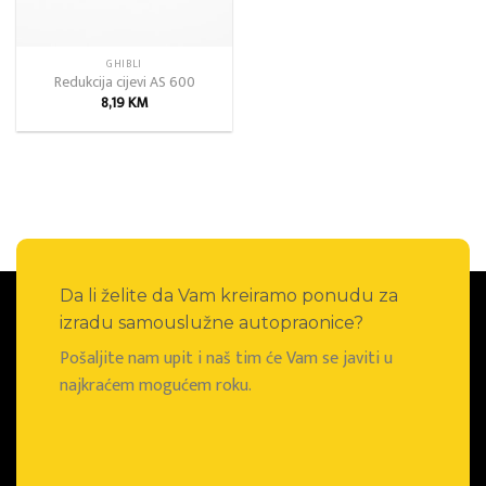
GHIBLI
Redukcija cijevi AS 600
8,19
KM
Da li želite da Vam kreiramo ponudu za
izradu samouslužne autopraonice?
Pošaljite nam upit i naš tim će Vam se javiti u
najkraćem mogućem roku.