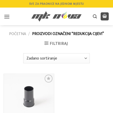
Skip
SVE ZA PRAONICE NA JEDNOM MJESTU
to
content
POČETNA
/
PROIZVODI OZNAČENI “REDUKCIJA CIJEVI”
FILTRIRAJ
Add to
wishlist