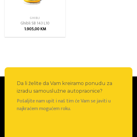
GHIBLI
Ghibli SB 143 L10
1.905,00
KM
Da li želite da Vam kreiramo ponudu za
izradu samouslužne autopraonice?
Pošaljite nam upit i naš tim će Vam se javiti u
najkraćem mogućem roku.