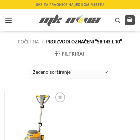
Skip
SVE ZA PRAONICE NA JEDNOM MJESTU
to
content
POČETNA
/
PROIZVODI OZNAČENI “SB 143 L 10”
FILTRIRAJ
Add to
wishlist