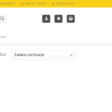
CONTACT
08:00 - 16:00
051 378-270
TAKT
ltat