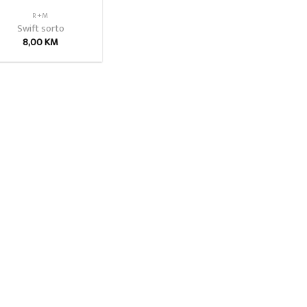
R+M
Swift sorto
8,00
KM