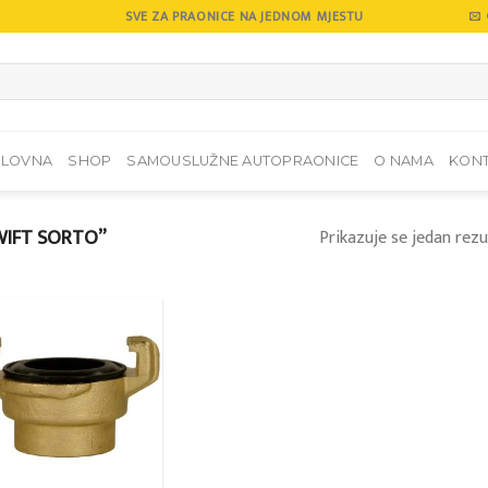
SVE ZA PRAONICE NA JEDNOM MJESTU
SLOVNA
SHOP
SAMOUSLUŽNE AUTOPRAONICE
O NAMA
KON
WIFT SORTO”
Prikazuje se jedan rezu
Add to
wishlist