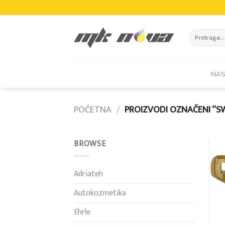
Skip
to
content
Pretraži:
NA
POČETNA
/
PROIZVODI OZNAČENI “S
BROWSE
Adriateh
Autokozmetika
Ehrle