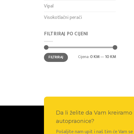
Vipal
Visokotlačni perači
FILTRIRAJ PO CIJENI
Min
Maks
Cijena:
0 KM
—
10 KM
FILTRIRAJ
cijena
cijena
Da li želite da Vam kreiram
autopraonice?
Pošaljite nam upit i naš tim će Vam s