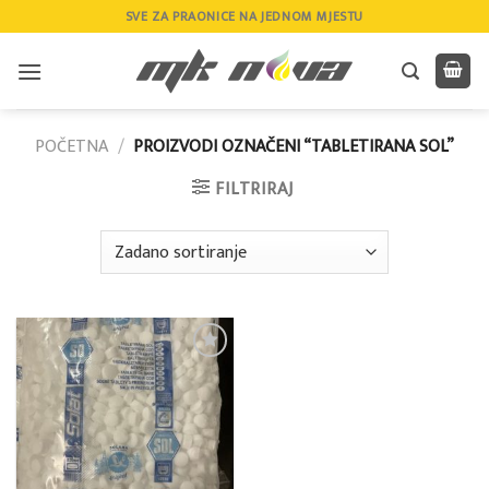
Skip
SVE ZA PRAONICE NA JEDNOM MJESTU
to
content
POČETNA
/
PROIZVODI OZNAČENI “TABLETIRANA SOL”
FILTRIRAJ
Add to
wishlist