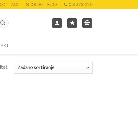
CONTACT
08:00 - 16:00
051 378-270
TAKT
ltat