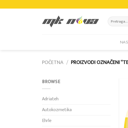
Skip
to
content
Pretraži:
NA
POČETNA
/
PROIZVODI OZNAČENI “T
BROWSE
Adriateh
Autokozmetika
Ehrle