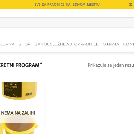
SVE ZA PRAONICE NA JEDNOM MJESTU
SLOVNA
SHOP
SAMOUSLUŽNE AUTOPRAONICE
O NAMA
KON
ERETNI PROGRAM”
Prikazuje se jedan rezu
Add to
wishlist
NEMA NA ZALIHI