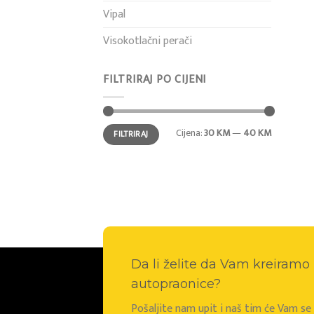
Vipal
Visokotlačni perači
FILTRIRAJ PO CIJENI
Min
Maks
Cijena:
30 KM
—
40 KM
FILTRIRAJ
cijena
cijena
Da li želite da Vam kreiram
autopraonice?
Pošaljite nam upit i naš tim će Vam s