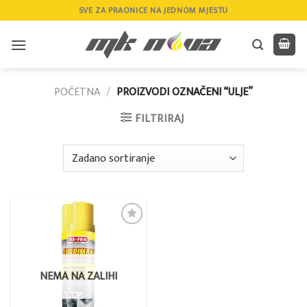
Skip
SVE ZA PRAONICE NA JEDNOM MJESTU
to
content
POČETNA
/
PROIZVODI OZNAČENI “ULJE”
FILTRIRAJ
Add to
wishlist
NEMA NA ZALIHI