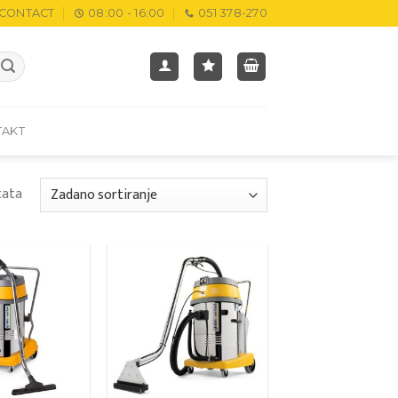
CONTACT
08:00 - 16:00
051 378-270
TAKT
tata
Add to
Add to
wishlist
wishlist