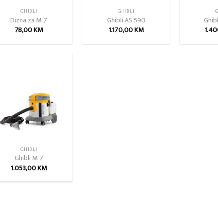
GHIBLI
GHIBLI
G
Dizna za M 7
Ghibli AS 590
Ghib
78,00
KM
1.170,00
KM
1.4
Add to
wishlist
GHIBLI
Ghibli M 7
1.053,00
KM