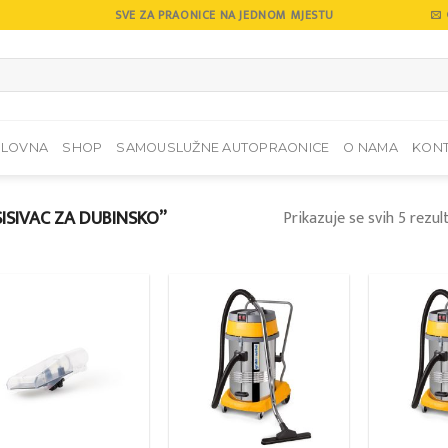
SVE ZA PRAONICE NA JEDNOM MJESTU
SLOVNA
SHOP
SAMOUSLUŽNE AUTOPRAONICE
O NAMA
KON
ISIVAC ZA DUBINSKO”
Prikazuje se svih 5 rezul
Add to
Add to
wishlist
wishlist