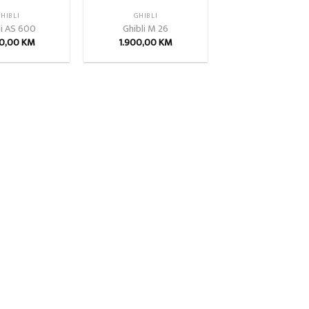
HIBLI
GHIBLI
li AS 600
Ghibli M 26
00,00
KM
1.900,00
KM