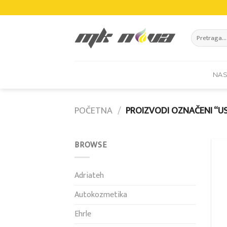
Skip
to
content
Pretraži:
NA
POČETNA
/
PROIZVODI OZNAČENI “US
BROWSE
Adriateh
Autokozmetika
Ehrle