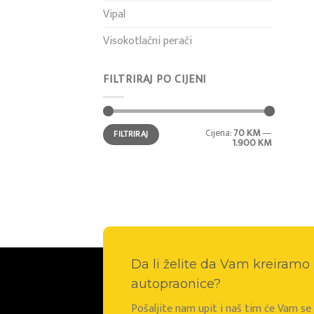
Vipal
Visokotlačni perači
FILTRIRAJ PO CIJENI
Min
Maks
Cijena:
70 KM
—
FILTRIRAJ
cijena
cijena
1.900 KM
Da li želite da Vam kreiram
autopraonice?
Pošaljite nam upit i naš tim će Vam s