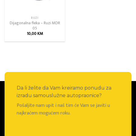
RUZI
Dijagonalna fleka – Ruzi MDR
05
10,00
KM
Da li želite da Vam kreiramo ponudu za
izradu samouslužne autopraonice?
Pošaljite nam upit i naš tim će Vam se javiti u
najkraćem mogućem roku.