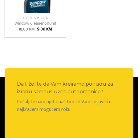
AUTOKOZMETIKA
Window Cleaner 500ml
Izvorna
Trenutna
18,00
KM
9,00
KM
cijena
cijena
bila
je:
je:
9,00 KM.
18,00 KM.
Da li želite da Vam kreiramo ponudu za
izradu samouslužne autopraonice?
Pošaljite nam upit i naš tim će Vam se javiti u
najkraćem mogućem roku.