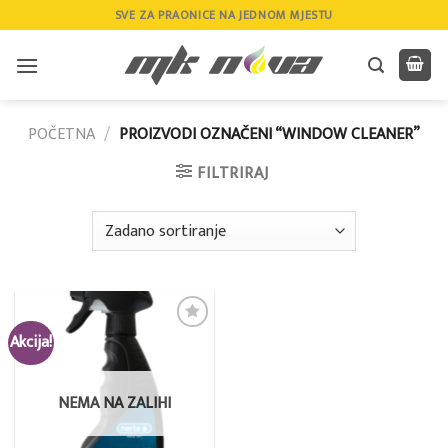
Skip
SVE ZA PRAONICE NA JEDNOM MJESTU
to
content
POČETNA
/
PROIZVODI OZNAČENI “WINDOW CLEANER”
FILTRIRAJ
Akcija!
Add to
wishlist
NEMA NA ZALIHI