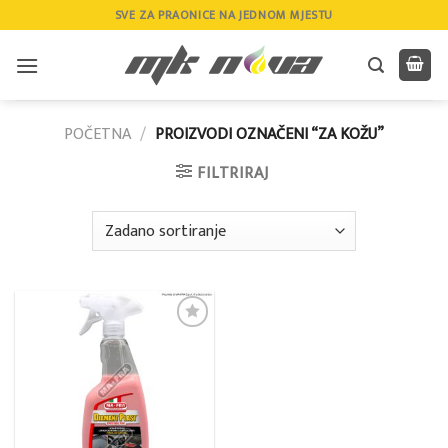
Skip
SVE ZA PRAONICE NA JEDNOM MJESTU
to
content
POČETNA
/
PROIZVODI OZNAČENI “ZA KOŽU”
FILTRIRAJ
Add to
wishlist