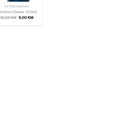
AUTOKOZMETIKA
indow Cleaner 500ml
Izvorna
Trenutna
18,00
KM
9,00
KM
cijena
cijena
bila
je:
je:
9,00 KM.
18,00 KM.