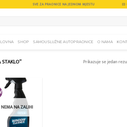
SVE ZA PRAONICE NA JEDNOM MJESTU
SLOVNA
SHOP
SAMOUSLUŽNE AUTOPRAONICE
O NAMA
KON
A STAKLO”
Prikazuje se jedan rezu
a!
Add to
wishlist
NEMA NA ZALIHI