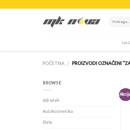
Skip
to
content
Pretraži:
NA
POČETNA
/
PROIZVODI OZNAČENI “Z
BROWSE
Akcij
Adriateh
Autokozmetika
Ehrle