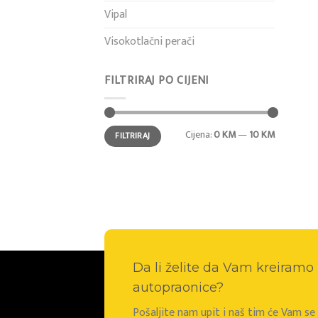
Vipal
Visokotlačni perači
FILTRIRAJ PO CIJENI
Min
Maks
Cijena:
0 KM
—
10 KM
FILTRIRAJ
cijena
cijena
Da li želite da Vam kreiram
autopraonice?
Pošaljite nam upit i naš tim će Vam s