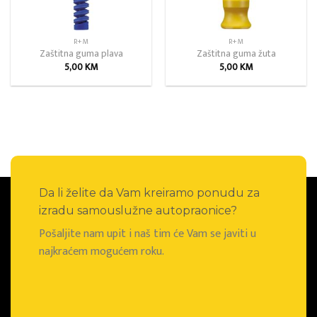
R+M
R+M
Zaštitna guma plava
Zaštitna guma žuta
5,00
KM
5,00
KM
Da li želite da Vam kreiramo ponudu za
izradu samouslužne autopraonice?
Pošaljite nam upit i naš tim će Vam se javiti u
najkraćem mogućem roku.