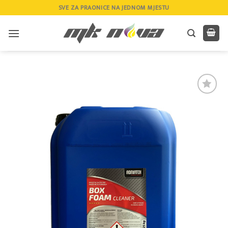
Skip
SVE ZA PRAONICE NA JEDNOM MJESTU
to
content
Add to
wishlist