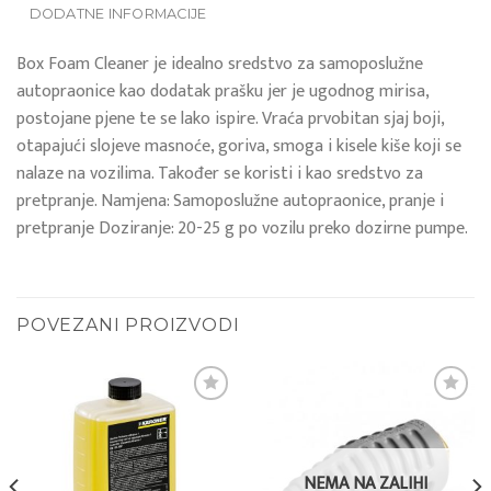
DODATNE INFORMACIJE
Box Foam Cleaner je idealno sredstvo za samoposlužne
autopraonice kao dodatak prašku jer je ugodnog mirisa,
postojane pjene te se lako ispire. Vraća prvobitan sjaj boji,
otapajući slojeve masnoće, goriva, smoga i kisele kiše koji se
nalaze na vozilima. Također se koristi i kao sredstvo za
pretpranje. Namjena: Samoposlužne autopraonice, pranje i
pretpranje Doziranje: 20-25 g po vozilu preko dozirne pumpe.
POVEZANI PROIZVODI
Add to
Add to
wishlist
wishlist
NEMA NA ZALIHI