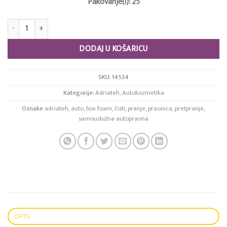
Pakovanje(l): 25
Box Foam Cleaner količina
DODAJ U KOŠARICU
SKU:
14534
Kategorije:
Adriateh
,
Autokozmetika
Oznake
adriateh
,
auto
,
box foam
,
čisti
,
pranje
,
praonica
,
pretpranje
,
samouslužna autopraona
OPIS