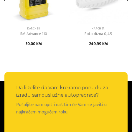
KARCHER
KARCHER
RM Advance 110
Roto dizna 0,45
30,00
KM
249,99
KM
Da li želite da Vam kreiramo ponudu za
izradu samouslužne autopraonice?
Pošaljite nam upit i naš tim će Vam se javiti u
najkraćem mogućem roku.