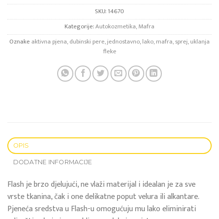
SKU:
14670
Kategorije:
Autokozmetika
,
Mafra
Oznake
aktivna pjena
,
dubinski pere
,
jednostavno
,
lako
,
mafra
,
sprej
,
uklanja
fleke
OPIS
DODATNE INFORMACIJE
Flash je brzo djelujući, ne vlaži materijal i idealan je za sve
vrste tkanina, čak i one delikatne poput velura ili alkantare.
Pjeneća sredstva u Flash-u omogućuju mu lako eliminirati