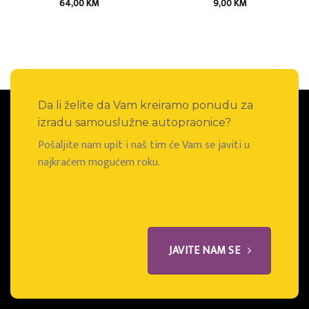
64,00
KM
9,00
KM
Da li želite da Vam kreiramo ponudu za
izradu samouslužne autopraonice?
Pošaljite nam upit i naš tim će Vam se javiti u
najkraćem mogućem roku.
JAVITE NAM SE