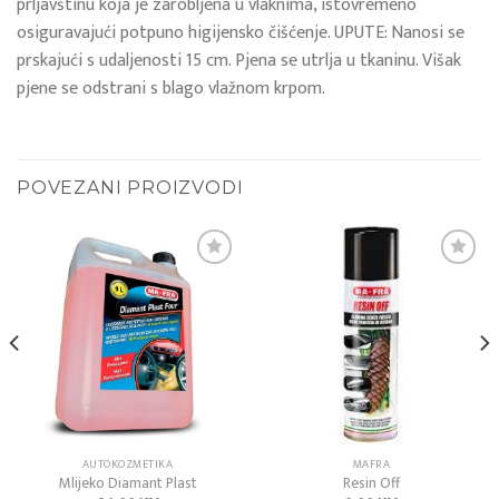
prljavštinu koja je zarobljena u vlaknima, istovremeno
osiguravajući potpuno higijensko čišćenje. UPUTE: Nanosi se
prskajući s udaljenosti 15 cm. Pjena se utrlja u tkaninu. Višak
pjene se odstrani s blago vlažnom krpom.
POVEZANI PROIZVODI
Add to
Add to
wishlist
wishlist
AUTOKOZMETIKA
MAFRA
Mlijeko Diamant Plast
Resin Off