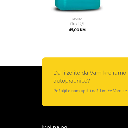
OZMETIKA
MAFRA
Cleaner
Flux 12/1
00
KM
45,00
KM
Da li želite da Vam kreiram
autopraonice?
Pošaljite nam upit i naš tim će Vam s
Moj nalog