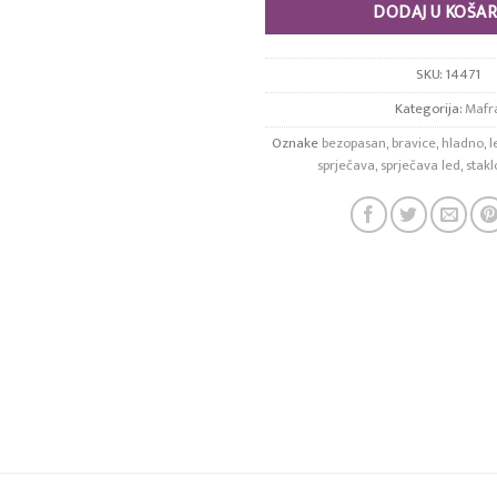
DODAJ U KOŠAR
SKU:
14471
Kategorija:
Mafr
Oznake
bezopasan
,
bravice
,
hladno
,
l
sprječava
,
sprječava led
,
stakl