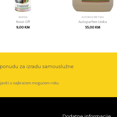
MAFRA
AUTOKOZMETIKA
Resin Off
Autoparfem Unika
9,00
KM
55,00
KM
o ponudu za izradu samouslužne
e javiti u najkraćem mogućem roku.
Dodatne informacije