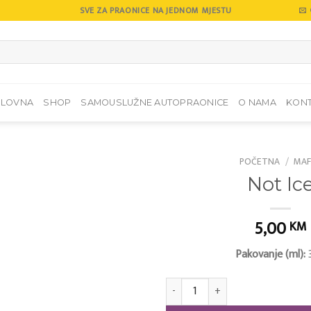
SVE ZA PRAONICE NA JEDNOM MJESTU
SLOVNA
SHOP
SAMOUSLUŽNE AUTOPRAONICE
O NAMA
KON
POČETNA
/
MAF
Not Ic
Add to
wishlist
5,00
KM
Pakovanje (ml):
Not Ice količina