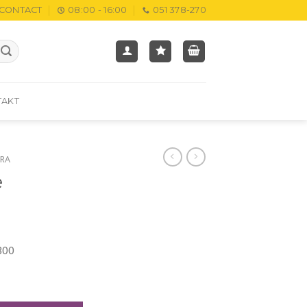
CONTACT
08:00 - 16:00
051 378-270
TAKT
RA
e
300