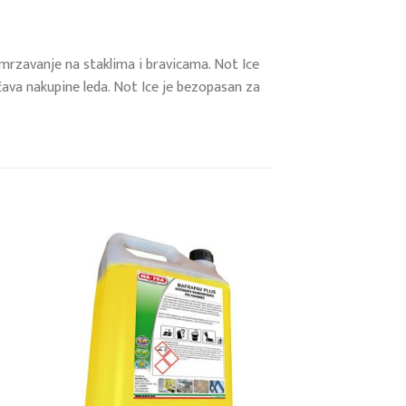
amrzavanje na staklima i bravicama. Not Ice
čava nakupine leda. Not Ice je bezopasan za
 to
Add to
list
wishlist