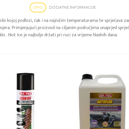
OPIS
DODATNE INFORMACIJE
bilo kojoj podlozi, čak i na najnižim temperaturama te sprječava z
mjera. Primjenjujući proizvod na ciljanim područjima unaprjed sprje
o . Not Ice je najbolje držati pri ruci za vrijeme hladnih dana.
Add to
Add
wishlist
wish