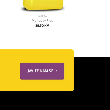
MAFRA
Mafrapav Plus
38,50
KM
JAVITE NAM SE