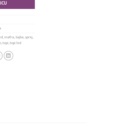
ICU
a
ed
,
mafra
,
šajba
,
sprej
,
o
,
topi
,
topi led