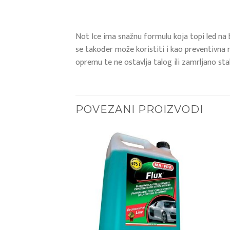
Not Ice ima snažnu formulu koja topi led na 
se također može koristiti i kao preventivna 
opremu te ne ostavlja talog ili zamrljano stakl
POVEZANI PROIZVODI
Add to
Add to
wishlist
wishlist