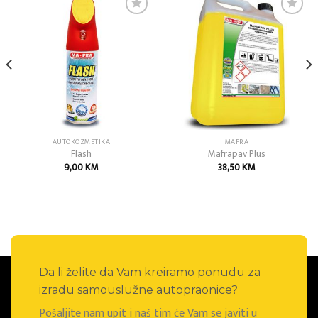
Add to
Add to
wishlist
wishlist
AUTOKOZMETIKA
MAFRA
Flash
Mafrapav Plus
9,00
KM
38,50
KM
Da li želite da Vam kreiramo ponudu za
izradu samouslužne autopraonice?
Pošaljite nam upit i naš tim će Vam se javiti u