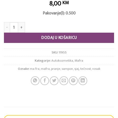
8,00
KM
Pakovanje(l): 0.500
Last touch količina
DODAJ U KOŠARICU
SKU:
11955
Kategorije:
Autokozmetika
,
Mafra
Oznake
ma fra
,
mafra
,
pranje
,
sampon
,
sjaj
,
tečnost
,
vosak