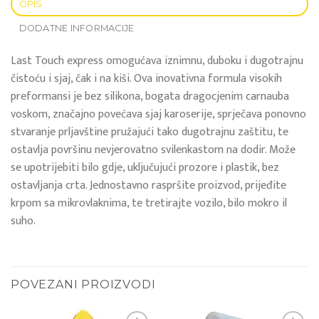
OPIS
DODATNE INFORMACIJE
Last Touch express omogućava iznimnu, duboku i dugotrajnu
čistoću i sjaj, čak i na kiši. Ova inovativna formula visokih
preformansi je bez silikona, bogata dragocjenim carnauba
voskom, značajno povećava sjaj karoserije, sprječava ponovno
stvaranje prljavštine pružajući tako dugotrajnu zaštitu, te
ostavlja površinu nevjerovatno svilenkastom na dodir. Može
se upotrijebiti bilo gdje, uključujući prozore i plastik, bez
ostavljanja crta. Jednostavno raspršite proizvod, prijeđite
krpom sa mikrovlaknima, te tretirajte vozilo, bilo mokro il
suho.
POVEZANI PROIZVODI