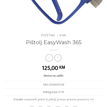
POČETNA
/
R+M
Pištolj EasyWash 365
125,00
KM
Nema na zalihi
SKU:
202600538
Kategorija:
R+M
Oznake
easywash
,
pistol st
,
pištolj
,
pranje
,
praona
,
praonica
,
rm