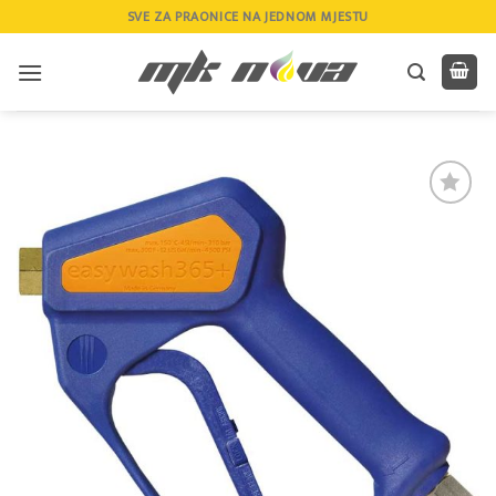
Skip
SVE ZA PRAONICE NA JEDNOM MJESTU
to
content
Add to
wishlist