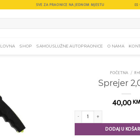
SVE ZA PRAONICE NA JEDNOM MJESTU
SLOVNA
SHOP
SAMOUSLUŽNE AUTOPRAONICE
O NAMA
KON
POČETNA
/
R+
Sprejer 2,
Add to
wishlist
40,00
K
Sprejer 2,00 L količina
DODAJ U KOŠAR