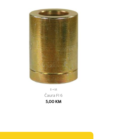
 to
Add to
list
wishlist
R+M
Čaura FI 6
5,00
KM