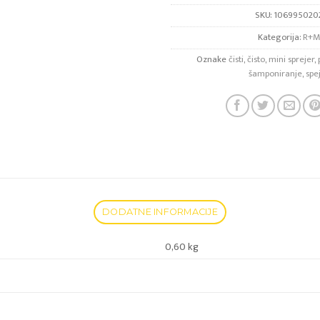
SKU:
106995020
Kategorija:
R+M
Oznake
čisti
,
čisto
,
mini sprejer
,
šamponiranje
,
spe
DODATNE INFORMACIJE
0,60 kg