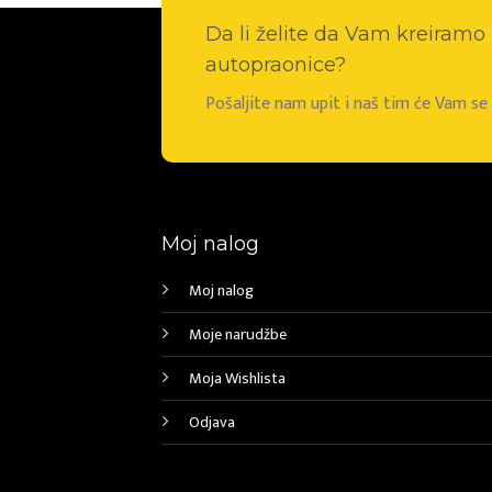
Da li želite da Vam kreiram
autopraonice?
Pošaljite nam upit i naš tim će Vam s
Moj nalog
Moj nalog
Moje narudžbe
Moja Wishlista
Odjava