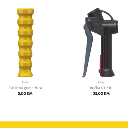
Add to
Add
wishlist
wish
R+M
R+M
Zaštitna guma žuta
Ručka ST 510
5,00
KM
25,00
KM