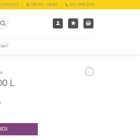
CONTACT
08:00 - 16:00
051 378-270
TAKT
M
00 L
M
ICU