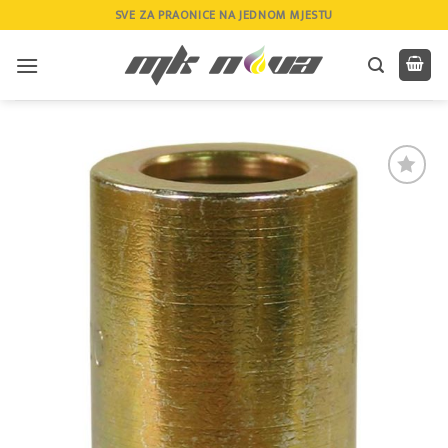
Skip
SVE ZA PRAONICE NA JEDNOM MJESTU
to
content
Add to
wishlist