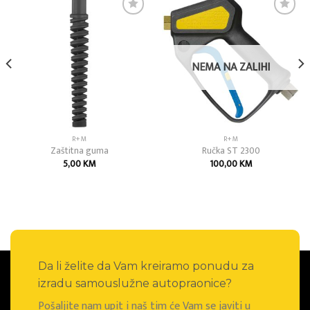
Add to
Add to
wishlist
wishlist
NEMA NA ZALIHI
R+M
R+M
Zaštitna guma
Ručka ST 2300
5,00
KM
100,00
KM
Da li želite da Vam kreiramo ponudu za
izradu samouslužne autopraonice?
Pošaljite nam upit i naš tim će Vam se javiti u