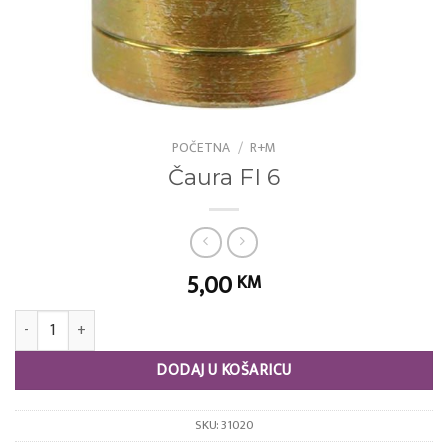
POČETNA
/
R+M
Čaura FI 6
5,00
KM
Čaura FI 6 količina
DODAJ U KOŠARICU
SKU:
31020