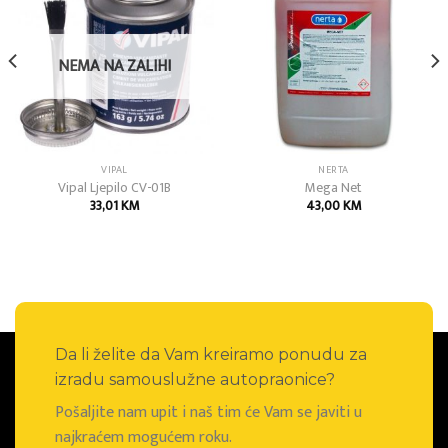
Add to
Add to
wishlist
wishlist
NEMA NA ZALIHI
VIPAL
NERTA
Vipal Ljepilo CV-01B
Mega Net
33,01
KM
43,00
KM
Da li želite da Vam kreiramo ponudu za
izradu samouslužne autopraonice?
Pošaljite nam upit i naš tim će Vam se javiti u
najkraćem mogućem roku.