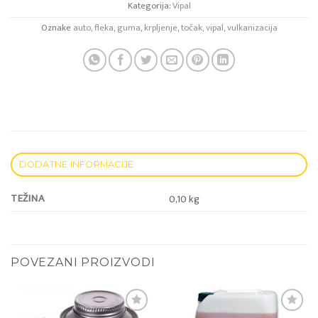
Kategorija:
Vipal
Oznake
auto
,
fleka
,
guma
,
krpljenje
,
točak
,
vipal
,
vulkanizacija
DODATNE INFORMACIJE
TEŽINA
0,10 kg
POVEZANI PROIZVODI