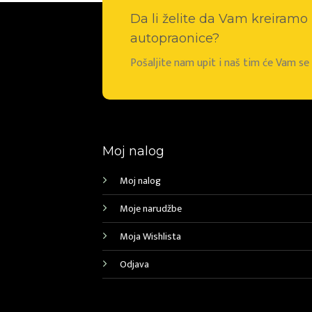
Da li želite da Vam kreiram
autopraonice?
Pošaljite nam upit i naš tim će Vam s
Moj nalog
Moj nalog
Moje narudžbe
Moja Wishlista
Odjava