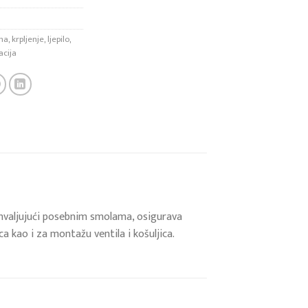
l
ma
,
krpljenje
,
ljepilo
,
acija
ahvaljujući posebnim smolama, osigurava
a kao i za montažu ventila i košuljica.