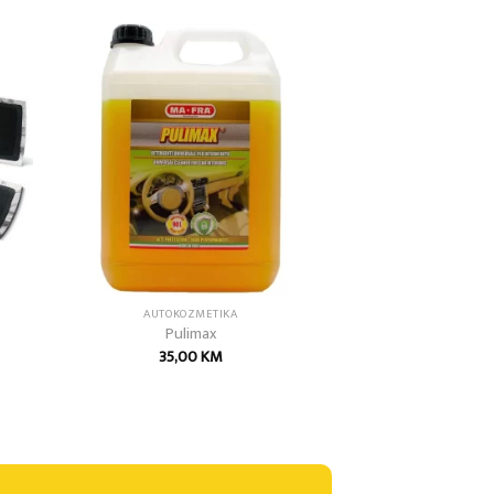
 to
Add to
list
wishlist
AUTOKOZMETIKA
Pulimax
35,00
KM