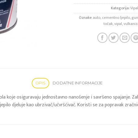
Kategorija:
Vipa
Oznake
auto
,
cementno ljepilo
,
gu
točak
,
vipal
,
vulkaniz
OPIS
DODATNE INFORMACIJE
mola koje osiguravaju jednostavno nanošenje i savršeno spajanje. Z
epilo djeluje kao ubrzivač/učvršćivač. Koristi se za popravak zračnic