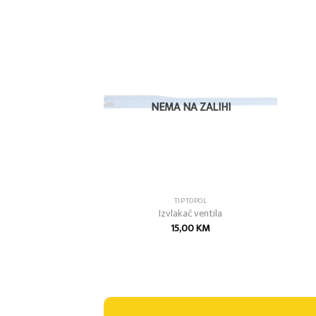
Add to
Add to
wishlist
wishlist
NEMA NA ZALIHI
IPAL
TIPTOPOL
jalna RAC 10
Izvlakač ventila
50
KM
15,00
KM