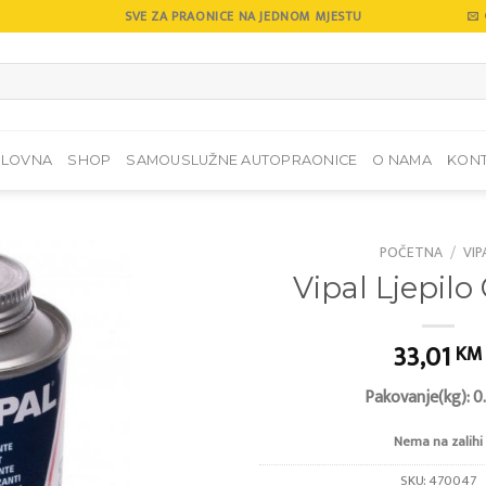
SVE ZA PRAONICE NA JEDNOM MJESTU
SLOVNA
SHOP
SAMOUSLUŽNE AUTOPRAONICE
O NAMA
KON
POČETNA
/
VIP
Vipal Ljepilo
Add to
wishlist
33,01
KM
Pakovanje(kg): 0
Nema na zalihi
SKU:
470047