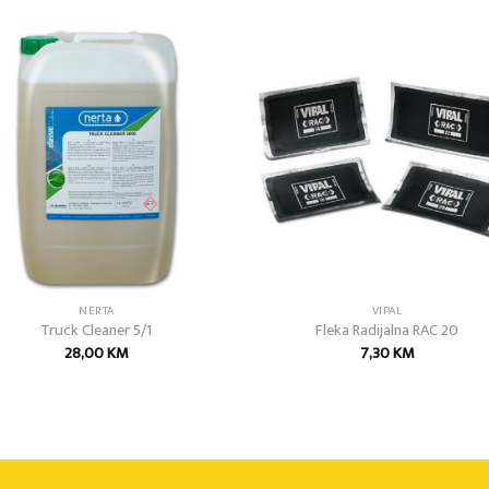
Add to
Add
wishlist
wish
NERTA
VIPAL
Truck Cleaner 5/1
Fleka Radijalna RAC 20
28,00
KM
7,30
KM