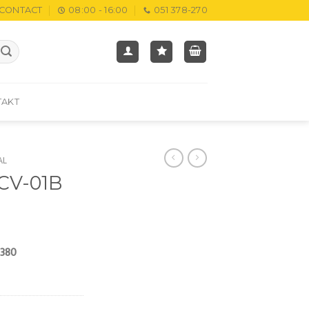
CONTACT
08:00 - 16:00
051 378-270
TAKT
AL
 CV-01B
.380