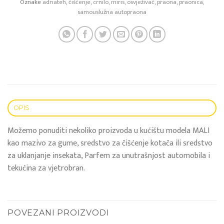
Oznake
adriateh
,
čišćenje
,
crnilo
,
miris
,
osvježivač
,
praona
,
praonica
,
samouslužna autopraona
OPIS
Možemo ponuditi nekoliko proizvoda u kućištu modela MALI
kao mazivo za gume, sredstvo za čišćenje kotača ili sredstvo
za uklanjanje insekata, Parfem za unutrašnjost automobila i
tekućina za vjetrobran.
POVEZANI PROIZVODI