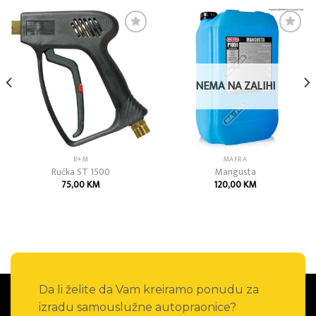
Add to
Add to
wishlist
wishlist
NEMA NA ZALIHI
R+M
MAFRA
Ručka ST 1500
Mangusta
75,00
KM
120,00
KM
Da li želite da Vam kreiramo ponudu za
izradu samouslužne autopraonice?