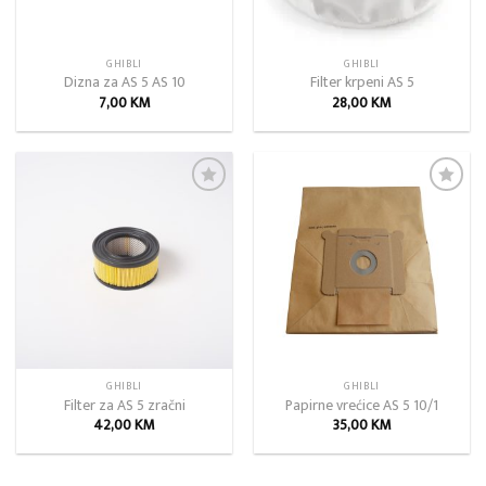
GHIBLI
GHIBLI
Dizna za AS 5 AS 10
Filter krpeni AS 5
7,00
KM
28,00
KM
Add to
Add to
wishlist
wishlist
GHIBLI
GHIBLI
Filter za AS 5 zračni
Papirne vrećice AS 5 10/1
42,00
KM
35,00
KM