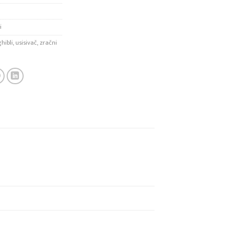
i
hibli
,
usisivač
,
zračni