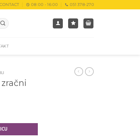
CONTACT
08:00 - 16:00
051 378-270
TAKT
BLI
 zračni
M
ICU