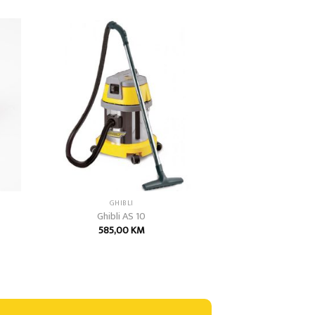
 to
Add to
list
wishlist
GHIBLI
Ghibli AS 10
585,00
KM