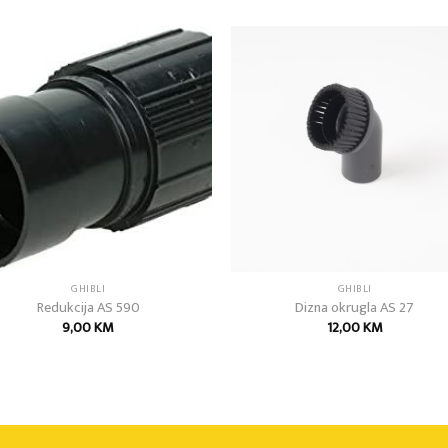
Add to
Add
wishlist
wish
GHIBLI
GHIBLI
Redukcija AS 590
Dizna okrugla AS 27
9,00
KM
12,00
KM