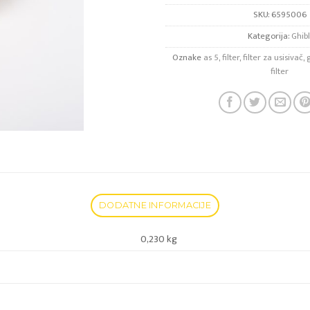
SKU:
6595006
Kategorija:
Ghibl
Oznake
as 5
,
filter
,
filter za usisivač
,
g
filter
DODATNE INFORMACIJE
0,230 kg