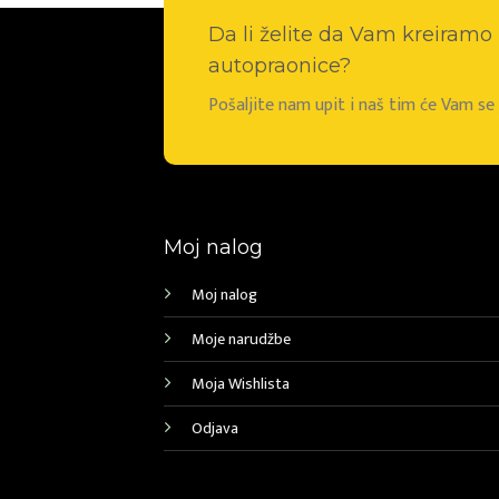
Da li želite da Vam kreiram
autopraonice?
Pošaljite nam upit i naš tim će Vam s
Moj nalog
Moj nalog
Moje narudžbe
Moja Wishlista
Odjava