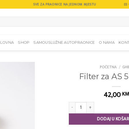
SVE ZA PRAONICE NA JEDNOM MJESTU
SLOVNA
SHOP
SAMOUSLUŽNE AUTOPRAONICE
O NAMA
KON
POČETNA
/
GHI
Filter za AS 5
Add to
wishlist
42,00
K
Filter za AS 5 zračni količina
DODAJ U KOŠAR