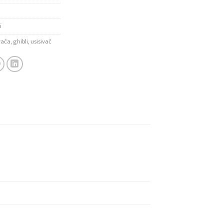
i
ivača
,
ghibli
,
usisivač