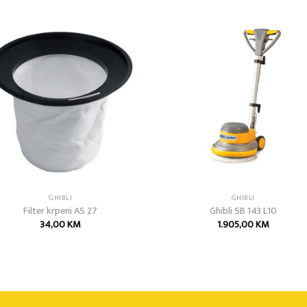
Add to
Add
wishlist
wish
GHIBLI
GHIBLI
Filter krpeni AS 27
Ghibli SB 143 L10
34,00
KM
1.905,00
KM