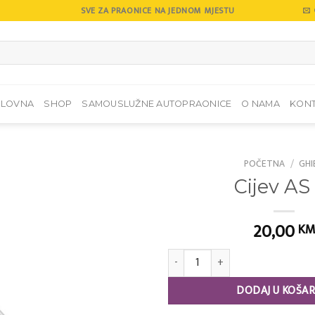
SVE ZA PRAONICE NA JEDNOM MJESTU
SLOVNA
SHOP
SAMOUSLUŽNE AUTOPRAONICE
O NAMA
KON
POČETNA
/
GHI
Cijev AS
Add to
wishlist
20,00
K
Cijev AS 10 količina
DODAJ U KOŠAR