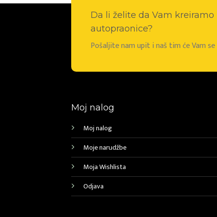
Da li želite da Vam kreiram
autopraonice?
Pošaljite nam upit i naš tim će Vam s
Moj nalog
Moj nalog
Moje narudžbe
Moja Wishlista
Odjava