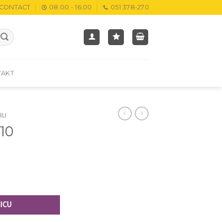
CONTACT
08:00 - 16:00
051 378-270
TAKT
BLI
 10
M
ICU