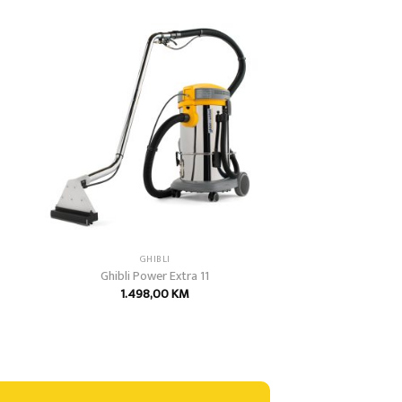
 to
Add to
list
wishlist
GHIBLI
Ghibli Power Extra 11
1.498,00
KM