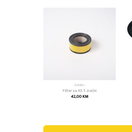
Add to
Add to
wishlist
wishlist
IBLI
GHIBLI
li M 7
Filter za AS 5 zračni
3,00
KM
42,00
KM