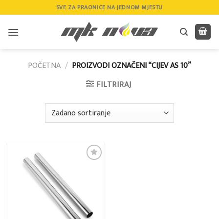
Skip
SVE ZA PRAONICE NA JEDNOM MJESTU
to
content
POČETNA
/
PROIZVODI OZNAČENI “CIJEV AS 10”
FILTRIRAJ
Add to
wishlist