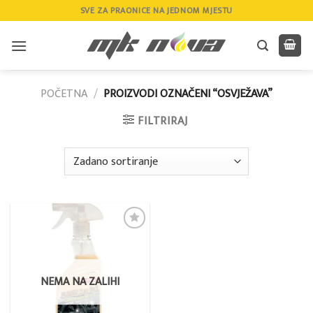
Skip
SVE ZA PRAONICE NA JEDNOM MJESTU
to
content
POČETNA
/
PROIZVODI OZNAČENI “OSVJEŽAVA”
FILTRIRAJ
Add to
wishlist
NEMA NA ZALIHI