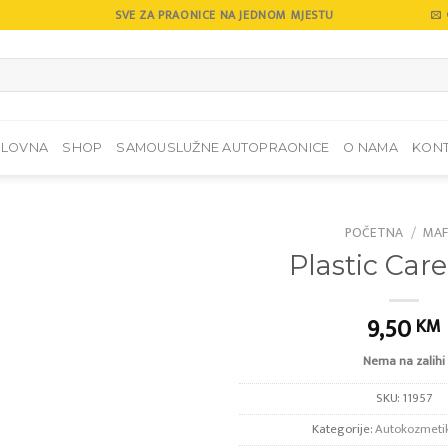
SVE ZA PRAONICE NA JEDNOM MJESTU
SLOVNA
SHOP
SAMOUSLUŽNE AUTOPRAONICE
O NAMA
KON
POČETNA
/
MAF
Plastic Care 
Add to
wishlist
9,50
KM
Nema na zalihi
SKU:
11957
Kategorije:
Autokozmeti