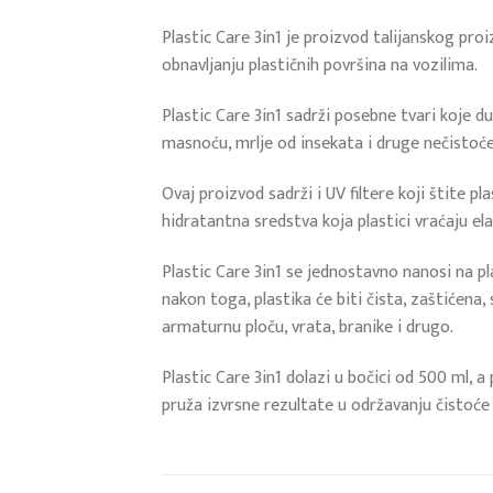
Plastic Care 3in1 je proizvod talijanskog pro
obnavljanju plastičnih površina na vozilima.
Plastic Care 3in1 sadrži posebne tvari koje dub
masnoću, mrlje od insekata i druge nečistoće s
Ovaj proizvod sadrži i UV filtere koji štite p
hidratantna sredstva koja plastici vraćaju el
Plastic Care 3in1 se jednostavno nanosi na pl
nakon toga, plastika će biti čista, zaštićena,
armaturnu ploču, vrata, branike i drugo.
Plastic Care 3in1 dolazi u bočici od 500 ml, a
pruža izvrsne rezultate u održavanju čistoće i