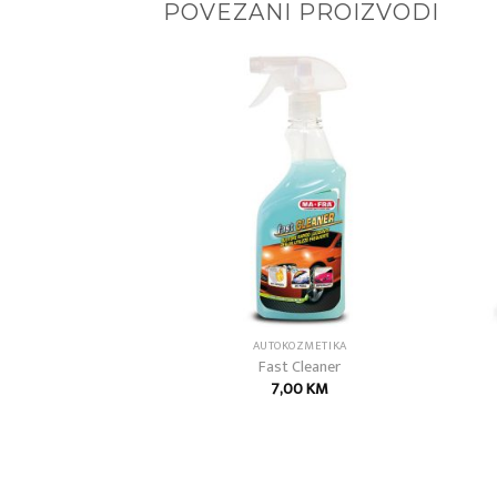
POVEZANI PROIZVODI
Add to
Add to
wishlist
wishlist
OZMETIKA
AUTOKOZMETIKA
iamant Plast
Fast Cleaner
00
KM
7,00
KM