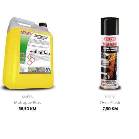
Add to
Add
wishlist
wish
MAFRA
MAFRA
Mafrapav Plus
Deca Flash
38,50
KM
7,50
KM