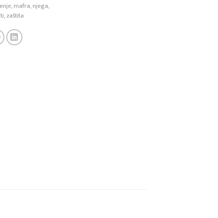
ćenje
,
mafra
,
njega
,
ti
,
zaštita