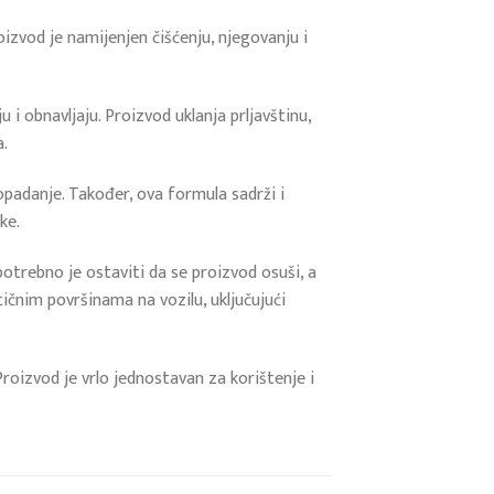
izvod je namijenjen čišćenju, njegovanju i
u i obnavljaju. Proizvod uklanja prljavštinu,
a.
propadanje. Također, ova formula sadrži i
ke.
otrebno je ostaviti da se proizvod osuši, a
stičnim površinama na vozilu, uključujući
 Proizvod je vrlo jednostavan za korištenje i