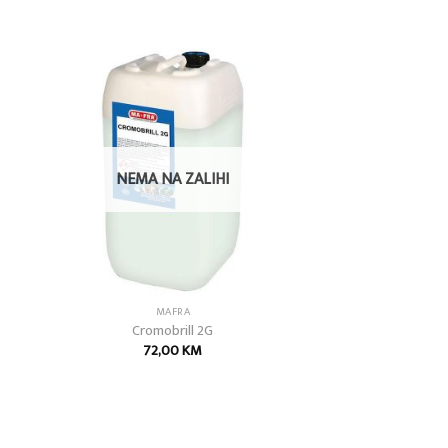
 to
Add to
list
wishlist
NEMA NA ZALIHI
MAFRA
Cromobrill 2G
72,00
KM