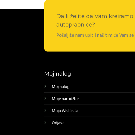
Da li želite da Vam kreiram
autopraonice?
Pošaljite nam upit i naš tim će Vam s
Moj nalog
Moj nalog
Moje narudžbe
Moja Wishlista
Odjava