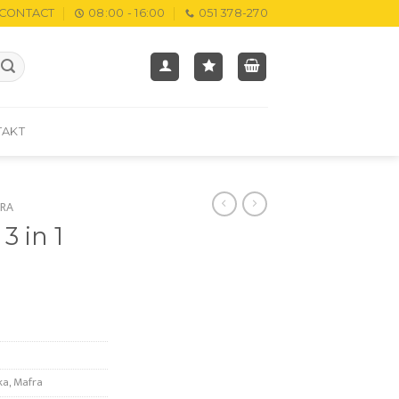
CONTACT
08:00 - 16:00
051 378-270
TAKT
RA
3 in 1
ka
,
Mafra