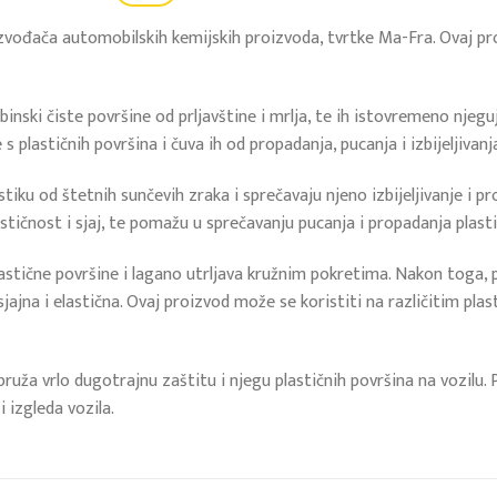
izvođača automobilskih kemijskih proizvoda, tvrtke Ma-Fra. Ovaj pro
inski čiste površine od prljavštine i mrlja, te ih istovremeno njeguj
 plastičnih površina i čuva ih od propadanja, pucanja i izbijeljivanj
lastiku od štetnih sunčevih zraka i sprečavaju njeno izbijeljivanje i 
astičnost i sjaj, te pomažu u sprečavanju pucanja i propadanja plasti
astične površine i lagano utrljava kružnim pokretima. Nakon toga, p
 sjajna i elastična. Ovaj proizvod može se koristiti na različitim pla
 pruža vrlo dugotrajnu zaštitu i njegu plastičnih površina na vozilu.
 izgleda vozila.