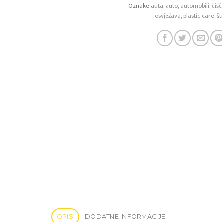
Oznake
auta
,
auto
,
automobili
,
čiš
osvježava
,
plastic care
,
šti
OPIS
DODATNE INFORMACIJE